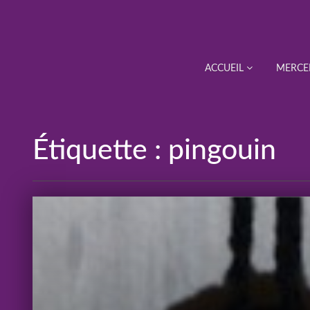
ACCUEIL
MERCE
Étiquette :
pingouin