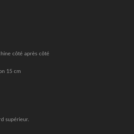
achine côté après côté
iron 15 cm
rd supérieur.