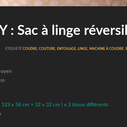
Y : Sac à linge réversi
ÉTIQUETÉ
COUDRE
,
COUTURE
,
ENTOILAGE
,
LINGE
,
MACHINE À COUDRE
,
 Moyen
cm
 123 x 58 cm + 32 x 32 cm ) x 2 tissus différents
m